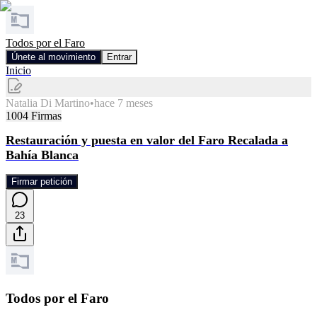
Todos por el Faro
Únete al movimiento
Entrar
Inicio
Natalia Di Martino
•
hace 7 meses
1004
Firmas
Restauración y puesta en valor del Faro Recalada a
Bahía Blanca
Firmar petición
23
Todos por el Faro