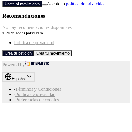
Acepto la
política de privacidad
.
Únete al movimiento
Recomendaciones
No hay recomendaciones disponibles
©
2026
Todos por el Faro
Política de privacidad
Crea tu petición
Crea tu movimiento
Powered by
Español
∙
Términos y Condiciones
∙
Política de privacidad
∙
Preferencias de cookies